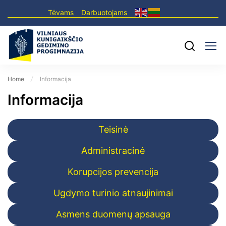
Tėvams
Darbuotojams
Home
Informacija
Informacija
Teisinė
Administracinė
Korupcijos prevencija
Ugdymo turinio atnaujinimai
Asmens duomenų apsauga