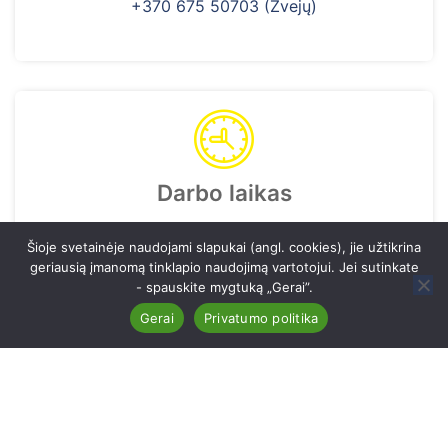
+370 675 50703 (Žvejų)
Darbo laikas
I-V 7:30 - 18:00
Šioje svetainėje naudojami slapukai (angl. cookies), jie užtikrina
geriausią įmanomą tinklapio naudojimą vartotojui. Jei sutinkate
- spauskite mygtuką „Gerai”.
Gerai
Privatumo politika
Vilniaus kunigaikščio Gedimino progimnazija. Visos
teisės saugomos © AMC vkgp.lt
04652