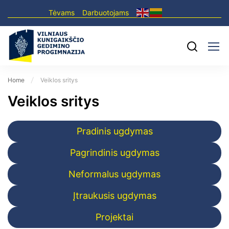
Tėvams
Darbuotojams
Home
Veiklos sritys
Veiklos sritys
Pradinis ugdymas
Pagrindinis ugdymas
Neformalus ugdymas
Įtraukusis ugdymas
Projektai