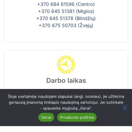
+370 684 61596 (Centro)
+370 645 51381 (Miglos)
+370 645 51378 (Blindžių)
+370 675 50703 (Žvejų)
Darbo laikas
I-V 7:30 - 18:00
Šioje svetainėje naudojami slapukai (angl. cookies), jie užtikrina
geriausią įmanomą tinklapio naudojimą vartotojui. Jei sutinkate
- spauskite mygtuką „Gerai”.
Gerai
Privatumo politika
Vilniaus kunigaikščio Gedimino progimnazija. Visos