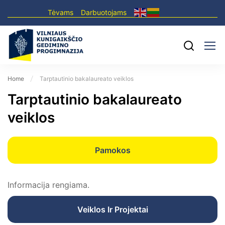
Tėvams
Darbuotojams
Home
Tarptautinio bakalaureato veiklos
Tarptautinio bakalaureato
veiklos
Pamokos
Informacija rengiama.
Veiklos Ir Projektai