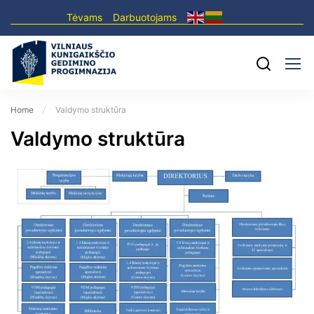
Tėvams
Darbuotojams
Home
Valdymo struktūra
Valdymo struktūra