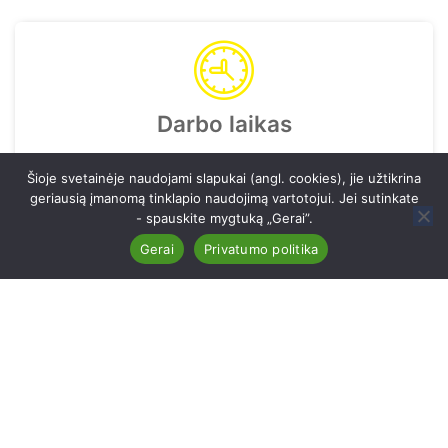
Darbo laikas
I-V 7:30 - 18:00
Šioje svetainėje naudojami slapukai (angl. cookies), jie užtikrina
geriausią įmanomą tinklapio naudojimą vartotojui. Jei sutinkate
- spauskite mygtuką „Gerai”.
Gerai
Privatumo politika
Vilniaus kunigaikščio Gedimino progimnazija. Visos
teisės saugomos © AMC vkgp.lt
04470
Privatumas
Puspalio medis