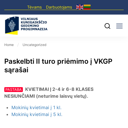
Tėvams
Darbuotojams
Home
Uncategorized
Paskelbti II turo priėmimo į VKGP
sąrašai
KVIETIMAI Į 2-4 ir 6-8 KLASES
PASTABA
NESIUNČIAMI (neturime laisvų vietų).
Mokinių kvietimai į 1 kl.
Mokinių kvietimai į 5 kl.