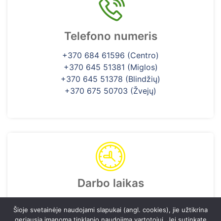
Telefono numeris
+370 684 61596 (Centro)
+370 645 51381 (Miglos)
+370 645 51378 (Blindžių)
+370 675 50703 (Žvejų)
Darbo laikas
I-V 7:30 - 18:00
Šioje svetainėje naudojami slapukai (angl. cookies), jie užtikrina
geriausią įmanomą tinklapio naudojimą vartotojui. Jei sutinkate