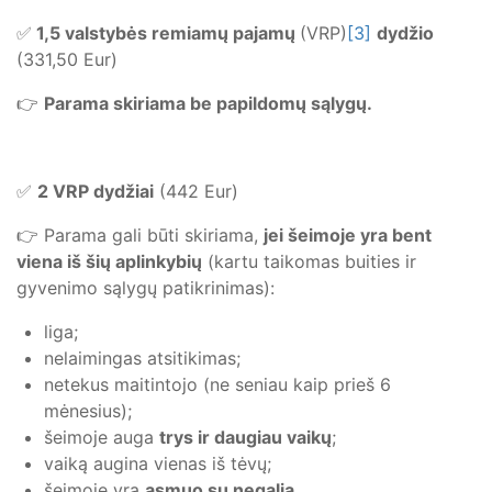
✅
1,5 valstybės remiamų pajamų
(VRP)
[3]
dydžio
(331,50 Eur)
👉
Parama skiriama be papildomų sąlygų.
✅
2 VRP dydžiai
(442 Eur)
👉 Parama gali būti skiriama,
jei šeimoje yra bent
viena iš šių aplinkybių
(kartu taikomas buities ir
gyvenimo sąlygų patikrinimas):
liga;
nelaimingas atsitikimas;
netekus maitintojo (ne seniau kaip prieš 6
mėnesius);
šeimoje auga
trys ir daugiau vaikų
;
vaiką augina vienas iš tėvų;
šeimoje yra
asmuo su negalia
.