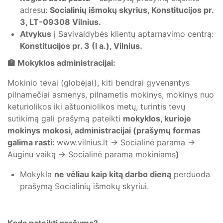
adresu:
Socialinių išmokų skyrius, Konstitucijos pr.
3, LT-09308 Vilnius.
Atvykus
į Savivaldybės klientų aptarnavimo centrą:
Konstitucijos pr. 3 (I a.), Vilnius.
🏫
Mokyklos administracijai:
Mokinio tėvai (globėjai), kiti bendrai gyvenantys
pilnamečiai asmenys, pilnametis mokinys, mokinys nuo
keturiolikos iki aštuoniolikos metų, turintis tėvų
sutikimą gali prašymą pateikti
mokyklos, kurioje
mokinys mokosi, administracijai (prašymų formas
galima rasti:
www.vilnius.lt -> Socialinė parama ->
Auginu vaiką -> Socialinė parama mokiniams
)
Mokykla
ne vėliau kaip kitą darbo dieną
perduoda
prašymą Socialinių išmokų skyriui.