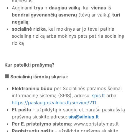
mėnesius;
Auginami
trys
ir
daugiau vaikų
, kai
vienas
iš
bendrai gyvenančių asmenų
(tėvų ar vaikų)
turi
negalią
;
socialinė rizika
, kai mokinys ar jo tėvai patiria
socialinę riziką arba mokinys pats patiria socialinę
riziką
Kur pateikti prašymą?
🏢
Socialinių išmokų skyriui:
Elektroniniu būdu
per Socialinės paramos šeimai
informacinę sistemą (SPIS), adresu:
spis.lt
arba
https://paslaugos.vilnius.lt/service/211
.
El. paštu
– užpildytą ir saugiu el. parašu pasirašytą
prašymą siųskite adresu:
sis@vilnius.lt
Per E. pristatymo sistemą
: www.epristatymas.lt
Registruotu paštu
– užpildytą prašymą siųskite