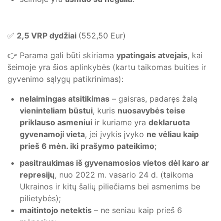
✅
2,5 VRP dydžiai
(552,50 Eur)
👉 Parama gali būti skiriama
ypatingais atvejais
, kai
šeimoje yra šios aplinkybės (kartu taikomas buities ir
gyvenimo sąlygų patikrinimas):
nelaimingas atsitikimas
– gaisras, padaręs žalą
vieninteliam būstui
, kuris
nuosavybės teise
priklauso asmeniui
ir kuriame yra
deklaruota
gyvenamoji vieta
, jei įvykis įvyko
ne vėliau kaip
prieš 6 mėn. iki prašymo pateikimo
;
pasitraukimas iš gyvenamosios vietos dėl karo ar
represijų
, nuo 2022 m. vasario 24 d. (taikoma
Ukrainos ir kitų šalių piliečiams bei asmenims be
pilietybės);
maitintojo netektis
– ne seniau kaip prieš 6