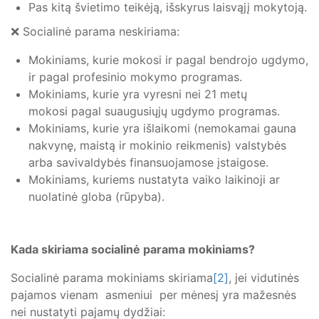
Pas kitą švietimo teikėją, išskyrus laisvąjį mokytoją.
❌ Socialinė parama neskiriama:
Mokiniams, kurie mokosi ir pagal bendrojo ugdymo,
ir pagal profesinio mokymo programas.
Mokiniams, kurie yra vyresni nei 21 metų
mokosi pagal suaugusiųjų ugdymo programas.
Mokiniams, kurie yra išlaikomi (nemokamai gauna
nakvynę, maistą ir mokinio reikmenis) valstybės
arba savivaldybės finansuojamose įstaigose.
Mokiniams, kuriems nustatyta vaiko laikinoji ar
nuolatinė globa (rūpyba).
Kada skiriama socialinė parama mokiniams?
Socialinė parama mokiniams skiriama
[2]
, jei vidutinės
pajamos vienam asmeniui per mėnesį yra mažesnės
nei nustatyti pajamų dydžiai: