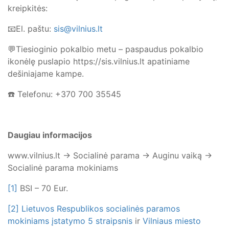
kreipkitės:
📧El. paštu:
sis@vilnius.lt
💬Tiesioginio pokalbio metu – paspaudus pokalbio
ikonėlę puslapio https://sis.vilnius.lt apatiniame
dešiniajame kampe.
☎️ Telefonu: +370 700 35545
Daugiau informacijos
www.vilnius.lt -> Socialinė parama -> Auginu vaiką ->
Socialinė parama mokiniams
[1]
BSI – 70 Eur.
[2]
Lietuvos Respublikos socialinės paramos
mokiniams įstatymo 5 straipsnis
ir
Vilniaus miesto