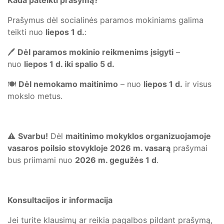
Kada pateikti prašymą?
Prašymus dėl socialinės paramos mokiniams galima
teikti nuo
liepos 1 d.
:
🖊️
Dėl paramos mokinio reikmenims įsigyti
–
nuo
liepos 1 d. iki spalio 5 d.
🍽️
Dėl nemokamo maitinimo
– nuo
liepos 1 d.
ir visus
mokslo metus.
⚠️
Svarbu!
Dėl
maitinimo mokyklos organizuojamoje
vasaros poilsio stovykloje 2026 m. vasarą
prašymai
bus priimami nuo
2026 m. gegužės 1 d
.
Konsultacijos ir informacija
Jei turite klausimų ar reikia pagalbos pildant prašymą,