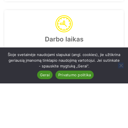
Darbo laikas
I-V 7:30 - 18:00
Šioje svetainėje naudojami slapukai (angl. cookies), jie užtikrina
geriausią įmanomą tinklapio naudojimą vartotojui. Jei sutinkate
- spauskite mygtuką „Gerai”.
Gerai
Privatumo politika
Vilniaus kunigaikščio Gedimino progimnazija. Visos
teisės saugomos © AMC vkgp.lt
00317
Privatumas
Puspalio medis