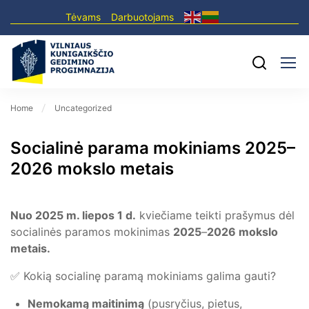
Tėvams
Darbuotojams
Home
Uncategorized
Socialinė parama mokiniams 2025–
2026 mokslo metais
Nuo 2025 m. liepos
1 d
.
kviečiame teikti prašymus dėl
socialinės paramos mokinimas
2025
–
2026
mokslo
metais.
✅ Kokią socialinę paramą mokiniams galima gauti?
Nemokamą maitinimą
(pusryčius, pietus,