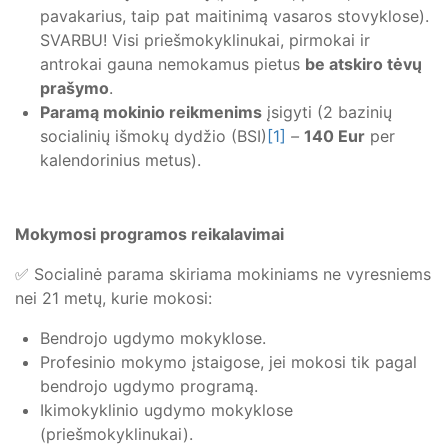
pavakarius, taip pat maitinimą vasaros stovyklose).
SVARBU! Visi priešmokyklinukai, pirmokai ir
antrokai gauna nemokamus pietus
be atskiro tėvų
prašymo
.
Paramą mokinio reikmenims
įsigyti (2 bazinių
socialinių išmokų dydžio (BSI)
[1]
–
140 Eur
per
kalendorinius metus).
Mokymosi programos reikalavimai
✅ Socialinė parama skiriama mokiniams ne vyresniems
nei 21 metų, kurie mokosi:
Bendrojo ugdymo mokyklose.
Profesinio mokymo įstaigose, jei mokosi tik pagal
bendrojo ugdymo programą.
Ikimokyklinio ugdymo mokyklose
(priešmokyklinukai).