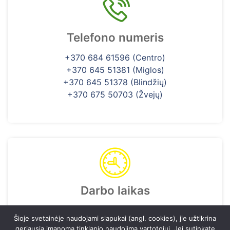
Telefono numeris
+370 684 61596 (Centro)
+370 645 51381 (Miglos)
+370 645 51378 (Blindžių)
+370 675 50703 (Žvejų)
Darbo laikas
I-V 7:30 - 18:00
Šioje svetainėje naudojami slapukai (angl. cookies), jie užtikrina
geriausią įmanomą tinklapio naudojimą vartotojui. Jei sutinkate