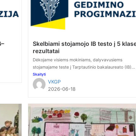
6–
Skelbiami stojamojo IB testo į 5 klas
rezultatai
Dėkojame visiems mokiniams, dalyvavusiems
stojamajame teste į Tarptautinio bakalaureato (IB)...
Skaityti
VKGP
2026-06-18