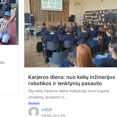
ejų
Karjeros diena: nuo kelių inžinerijos 
robotikos ir lenktynių pasaulio
Šių metų Karjeros diena mokykloje buvo kupina
atradimų, įkvėpimo ir...
Skaityti
VKGP
2026-03-25