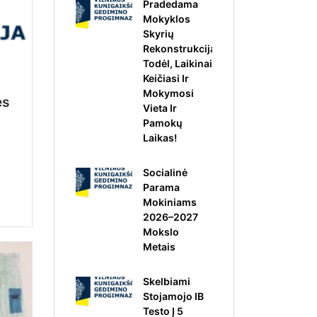
Pradedama
Mokyklos
Skyrių
Rekonstrukcija,
Todėl, Laikinai
Keičiasi Ir
Mokymosi
es
Vieta Ir
Pamokų
Laikas!
Socialinė
Parama
Mokiniams
2026–2027
Mokslo
Metais
Skelbiami
Stojamojo IB
Testo Į 5