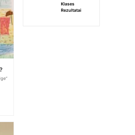
Klases
Rezultatai
?
dge“