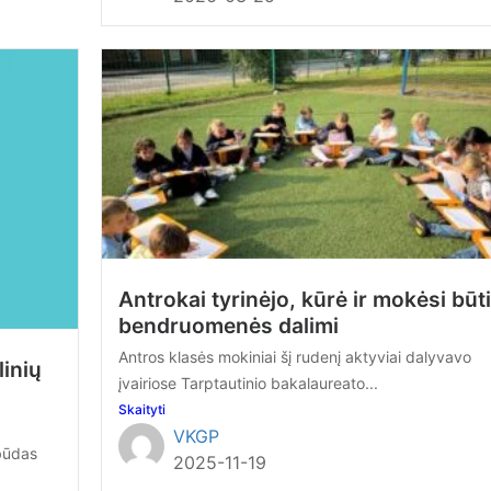
Antrokai tyrinėjo, kūrė ir mokėsi būti
bendruomenės dalimi
Antros klasės mokiniai šį rudenį aktyviai dalyvavo
inių
įvairiose Tarptautinio bakalaureato...
Skaityti
VKGP
būdas
2025-11-19