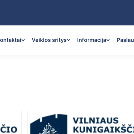
kontaktai
Veiklos sritys
Informacija
Pasla