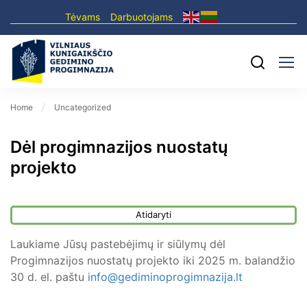
Tėvams
Darbuotojams
Home
Uncategorized
Dėl progimnazijos nuostatų
projekto
Atidaryti
Laukiame Jūsų pastebėjimų ir siūlymų dėl
Progimnazijos nuostatų projekto iki 2025 m. balandžio
30 d. el. paštu
info@gediminoprogimnazija.lt