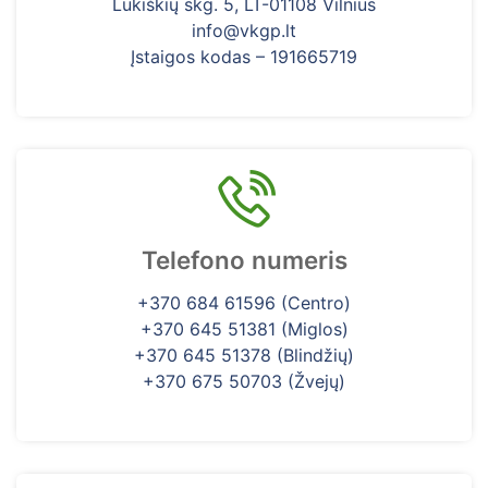
Lukiškių skg. 5, LT-01108 Vilnius
info@vkgp.lt
Įstaigos kodas – 191665719
Telefono numeris
+370 684 61596 (Centro)
+370 645 51381 (Miglos)
+370 645 51378 (Blindžių)
+370 675 50703 (Žvejų)