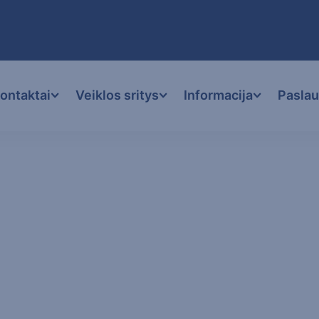
kontaktai
Veiklos sritys
Informacija
Pasla