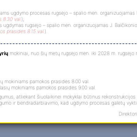
Antrokai tyrinėjo, kūrė ir
niams ugdymo procesas rugsėjo – spalio mėn. organizuojamas B
mokėsi būti bendruomenės
 8.30 val.
);
dalimi
s ugdymas rugsėjo – spalio mėn. organizuojamas J. Balčikonio 
s prasidės 8.15 val.
).
DAUGIAU »
yrių
mokiniai, nuo šių metų rugsėjo mėn. iki 2028 m. rugsėjo 
2025-11-19
sių mokiniams pamokos prasidės 8.00 val.
2
3
4
5
Tolyn»
klasių mokiniams pamokos prasidės 9.00 val.
umus, atliekant šiuolaikinei mokyklai būtinus rekonstrukcijos
ngumo ir bendradarbiavimo, kad ugdymo procesas galėtų vykti
Direkto