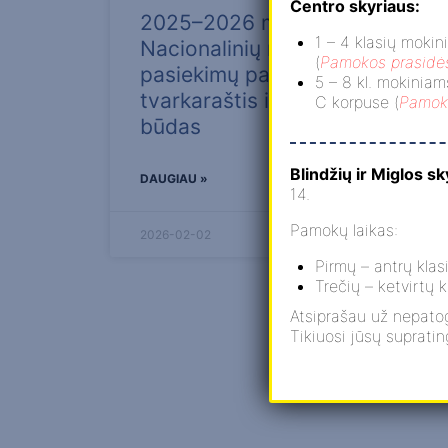
Centro skyriaus:
2025–2026 mokslo metų
1 – 4 klasių moki
Nacionalinių mokinių
(
Pamokos prasidės
pasiekimų patikrinimų
5 – 8 kl. mokiniam
tvarkaraštis ir vykdymo
C korpuse (
Pamoko
būdas
Blindžių ir Miglos sk
DAUGIAU »
14.
Pamokų laikas:
2026-02-02
Pirmų – antrų kla
« Atgal
1
Trečių – ketvirtų 
Atsiprašau už nepatog
Tikiuosi jūsų suprati