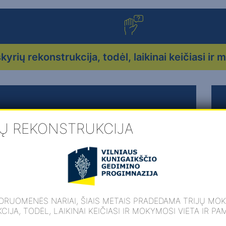
mas
Pagalba
ių rekonstrukcija, todėl, laikinai keičiasi ir 
IŲ REKONSTRUKCIJA
DRUOMENĖS NARIAI, ŠIAIS METAIS PRADEDAMA TRIJŲ MO
IJA, TODĖL, LAIKINAI KEIČIASI IR MOKYMOSI VIETA IR PA