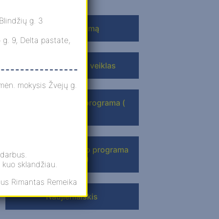
lindžių g. 3
Apie programą
g. 9, Delta pastate,
Apie programos veiklas
mėn. mokysis Žvejų g.
Pradinio ugdymo programa (
IB PYP)
Pagrindinio ugdymo programa
 darbus.
( IB MYP)
 kuo sklandžiau.
rius Rimantas Remeika
Naujienlaiškis