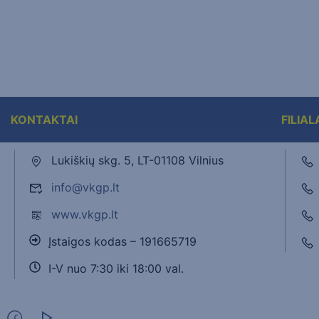
KONTAKTAI
FILIAL
Lukiškių skg. 5, LT-01108 Vilnius
info@vkgp.lt
www.vkgp.lt
Įstaigos kodas – 191665719
I-V nuo 7:30 iki 18:00 val.