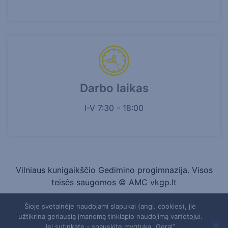
Darbo laikas
I-V 7:30 - 18:00
Vilniaus kunigaikščio Gedimino progimnazija. Visos
teisės saugomos © AMC vkgp.lt
Šioje svetainėje naudojami slapukai (angl. cookies), jie
63372
užtikrina geriausią įmanomą tinklapio naudojimą vartotojui.
Jei sutinkate - spauskite mygtuką „Gerai”.