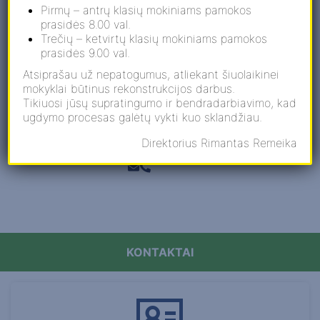
Pirmų – antrų klasių mokiniams pamokos
prasidės 8.00 val.
Trečių – ketvirtų klasių mokiniams pamokos
Pagrindinio ugdymo programa
prasidės 9.00 val.
( IB MYP)
Atsiprašau už nepatogumus, atliekant šiuolaikinei
mokyklai būtinus rekonstrukcijos darbus.
Tikiuosi jūsų supratingumo ir bendradarbiavimo, kad
Naujienlaiškis
ugdymo procesas galėtų vykti kuo sklandžiau.
Direktorius Rimantas Remeika
KONTAKTAI