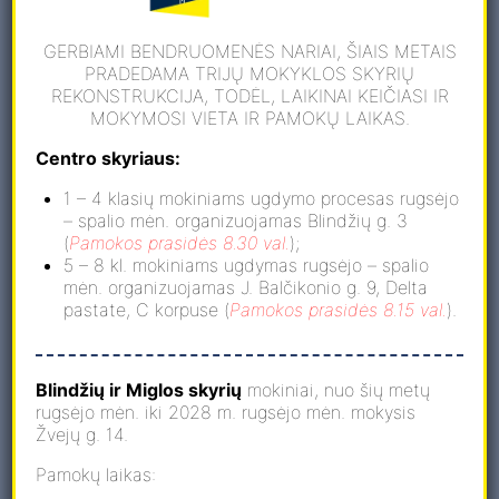
GERBIAMI BENDRUOMENĖS NARIAI, ŠIAIS METAIS
PRADEDAMA TRIJŲ MOKYKLOS SKYRIŲ
REKONSTRUKCIJA, TODĖL, LAIKINAI KEIČIASI IR
MOKYMOSI VIETA IR PAMOKŲ LAIKAS.
Centro skyriaus:
1 – 4 klasių mokiniams ugdymo procesas rugsėjo
– spalio mėn. organizuojamas Blindžių g. 3
(
Pamokos prasidės 8.30 val.
);
5 – 8 kl. mokiniams ugdymas rugsėjo – spalio
mėn. organizuojamas J. Balčikonio g. 9, Delta
Apie programą
pastate, C korpuse (
Pamokos prasidės 8.15 val.
).
Apie programos veiklas
Blindžių ir Miglos skyrių
mokiniai, nuo šių metų
rugsėjo mėn. iki 2028 m. rugsėjo mėn. mokysis
Žvejų g. 14.
Pradinio ugdymo programa ( IB
Pamokų laikas:
PYP)